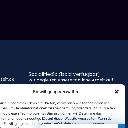
SocialMedia (bald verfügbar)
zeit.de
Wir begleiten unsere tägliche Arbeit auf
unseren Kanälen
Einwilligung verwalten
dir ein optimales Erlebnis zu bieten, verwenden wir Technologien wie
kies, um Geräteinformationen zu speichern und/oder darauf zuzugreifen.
n du diesen Technologien zustimmst, können wir Daten wie das
fverhalten oder eindeutige IDs auf dieser Website verarbeiten. Wenn du
ne Einwilligung nicht erteilst oder zurückziehst, können bestimmte