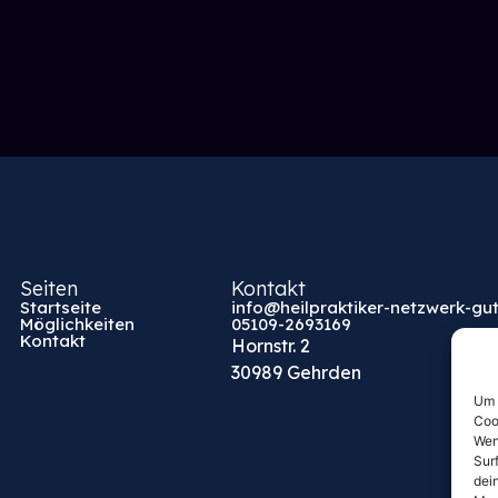
Seiten
Kontakt
Startseite
info@heilpraktiker-netzwerk-gut
Möglichkeiten
05109-2693169
Kontakt
Hornstr. 2
30989 Gehrden
Um 
Coo
Wen
Sur
dei