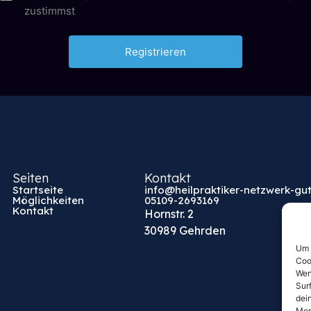
zustimmst
Seiten
Kontakt
Startseite
info@heilpraktiker-netzwerk-gut
Möglichkeiten
05109-2693169
Kontakt
Hornstr. 2
30989 Gehrden
Um 
Coo
Wen
Sur
dei
Mer