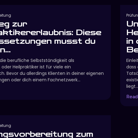
eitung
Prüfu
eg zur
Un
aktikererlaubnis: Diese
He
ssetzungen musst du
in
...
Be
 die berufliche Selbstständigkeit als
Einle
 oder Heilpraktiker ist für viele ein
dass 
. Bevor du allerdings Klienten in deiner eigenen
Tatsä
ngen oder dich einem Fachnetzwerk...
exist
liegt..
Read
eitung
ngsvorbereitung zum