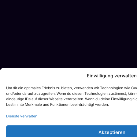
Einwilligung verwalten
Um dir ein optimales Erlebnis zu bieten, verwenden wir Technologien wie C
und/oder darauf zuzugreifen. Wenn du diesen Technologien zustimmst, könne
eindeutige IDs auf dieser Website verarbeiten. Wenn du deine Einwilligung ni
bestimmte Merkmale und Funktionen beeinträchtigt werden.
Dienste verwalten
Akzeptieren