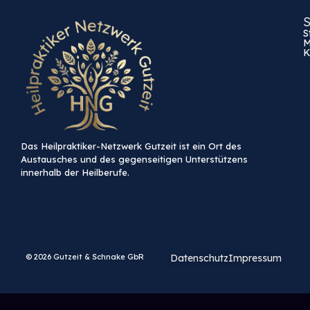
S
S
M
K
Das Heilpraktiker-Netzwerk Gutzeit ist ein Ort des
Austausches und des gegenseitigen Unterstützens
innerhalb der Heilberufe.
© 2026 Gutzeit & Schnake GbR
Datenschutz
Impressum